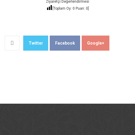
Ziyaretçi Değerlendirmesi
[Toplam Oy:
0
Puan:
0
]
Twitter
Facebook
Google+